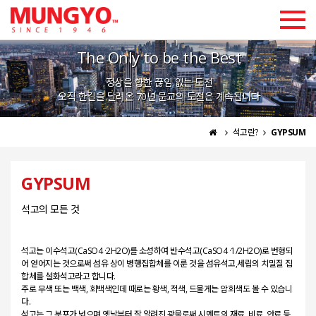
고객지원
The Only to be the Best
로그인
회원가입
정상을 향한 끊임 없는 도전
CHINESE
ENGLISH
KOREAN
오직 한길을 달려온 70년 문교의 도전은 계속됩니다
석고란?
GYPSUM
GYPSUM
석고의 모든 것
석고는 이수석고(CaSO4 ·2H2O)를 소성하여 반수석고(CaSO4 ·1/2H2O)로 번형되
어 얻어지는 것으로써 섬유 상이 병행집합체를 이룬 것을 섬유석고,세립의 치밀질 집
합체를 설화석고라고 합니다.
주로 무색 또는 백색, 회백색인데 때로는 황색, 적색, 드물게는 암회색도 볼 수 있습니
다.
석고는 그 분포가 넓으며 옛날부터 잘 알려진 광물로써 시멘트의 재료, 비료, 안료 등