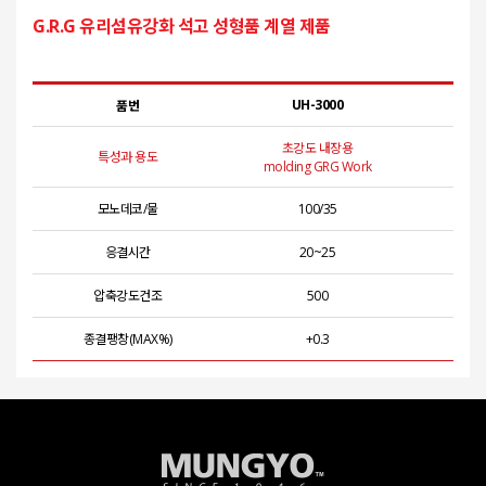
G.R.G 유리섬유강화 석고 성형품 계열 제품
UH-3000
품번
초강도 내장용
고
특성과 용도
molding GRG Work
mold
모노데코/물
100/35
응결시간
20~25
압축강도건조
500
종결팽창(MAX%)
+0.3