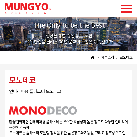
The Only to be the Best
로그인
회원가입
정상을 향한 끊임 없는 도전
CHINESE
ENGLISH
KOREAN
오직 한길을 달려온 70년 문교의 도전은 계속됩니다
제품소개
모노데코
모노데코
인테리어용 플라스터 모노데코
환경친화적인 인테리어용 플라스터는 우수한 흐름성과 높은 강도로 다양한 인테리어
구현이 가능합니다.
모노데코는 플라스터 모델링 장식을 위한 높은강도와기능성, 그리고 창조성으로 인